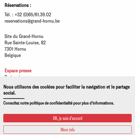
Réservations :
Tél. :
+32 (0)65/61.39.02
reservations@grand-hornu.be
Site du Grand-Hornu
Rue Sainte-Louise, 82
7301 Hornu
Belgique
Espace presse
Partenaires
Développement durable
Nous utilisons des cookies pour faciliter la navigation et le partage
Offres d'emploi
social.
Notices légales
Consultez notre politique de confidentialité pour plus d'informations.
Politiques de confidentialité et d'usage de cookies
OK, je suis d'accord
More info