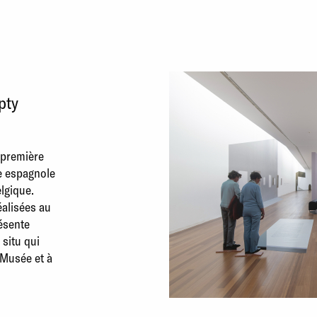
pty
 première
e espagnole
lgique.
alisées au
résente
 situ qui
 Musée et à