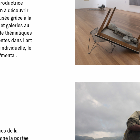
productrice
on à découvrir
sée grâce à la
 et galeries au
 de thématiques
ntes dans l’art
ndividuelle, le
/mental.
es de la
igne la portée