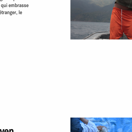
e qui embrasse
’étranger, le
ven