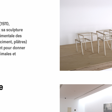
(1970,
 sa sculpture
imentale des
 ciment, plâtres)
ent pour donner
nimales et
e