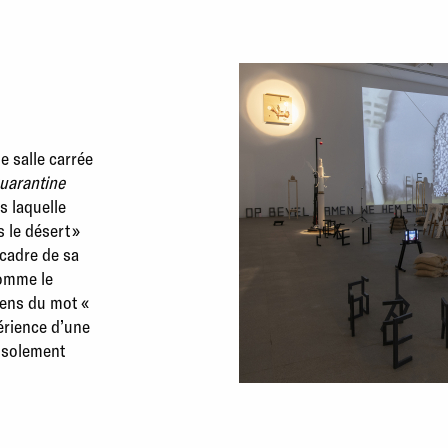
 salle carrée
uarantine
s laquelle
s le désert »
 cadre de sa
Comme le
 sens du mot «
périence d’une
 isolement