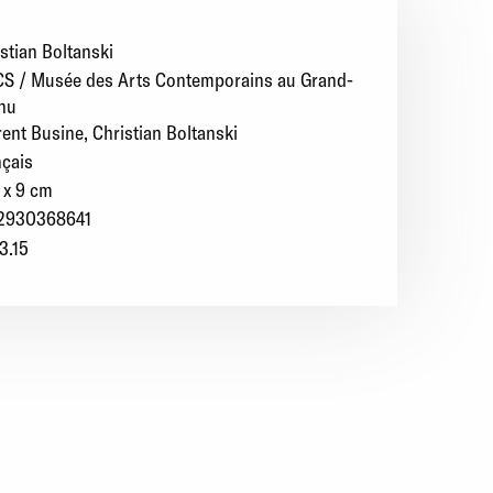
stian Boltanski
S / Musée des Arts Contemporains au Grand-
nu
rent Busine
Christian Boltanski
nçais
 x 9 cm
2930368641
3.15