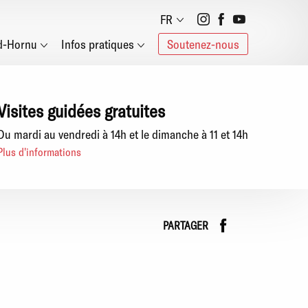
Social
FR
d-Hornu
Infos pratiques
Soutenez-nous
networks
Visites guidées gratuites
Du mardi au vendredi à 14h et le dimanche à 11 et 14h
Plus d'informations
Faceboo
instag
PARTAGER