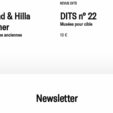
REVUE DITS
d & Hilla
DITS n° 22
her
Musées pour cible
es anciennes
19 €
Newsletter