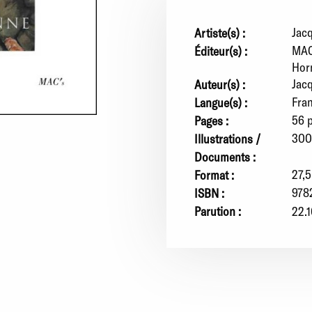
Jac
Artiste(s) :
MAC
Éditeur(s) :
Hor
Jac
Auteur(s) :
Fra
Langue(s) :
56 
Pages :
300 
Illustrations /
Documents :
27,5
Format :
978
ISBN :
Parution :
22.1