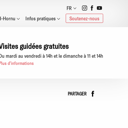
Social
FR
d-Hornu
Infos pratiques
Soutenez-nous
networks
Visites guidées gratuites
Du mardi au vendredi à 14h et le dimanche à 11 et 14h
Plus d'informations
Faceboo
instag
PARTAGER