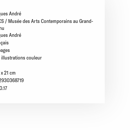
ques André
S / Musée des Arts Contemporains au Grand-
nu
ques André
nçais
pages
illustrations couleur
 x 21 cm
2930368719
0.17