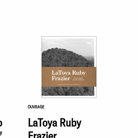
OUVRAGE
o
LaToya Ruby
y
Frazier