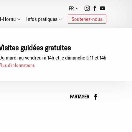
Social
FR
d-Hornu
Infos pratiques
Soutenez-nous
networks
Visites guidées gratuites
Du mardi au vendredi à 14h et le dimanche à 11 et 14h
Plus d'informations
Faceboo
instag
PARTAGER