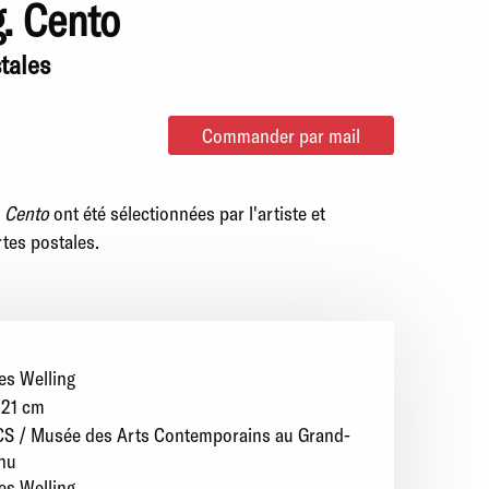
. Cento
stales
Commander par mail
e
Cento
ont été sélectionnées par l'artiste et
tes postales.
es Welling
 21 cm
S / Musée des Arts Contemporains au Grand-
nu
es Welling