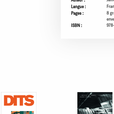
Fra
Langue :
8 gr
Pages :
env
978
ISBN :