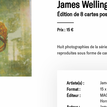
James Welling
Édition de 8 cartes po
Prix :
15 €
Huit photographies de la séri
reproduites sous forme de car
Jam
Artiste(s) :
15 x
Format :
MAC
Éditeur :
Hor
Jam
Auteur :