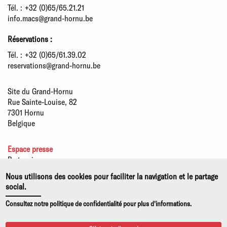
Tél. :
+32 (0)65/65.21.21
info.macs@grand-hornu.be
Réservations :
Tél. :
+32 (0)65/61.39.02
reservations@grand-hornu.be
Site du Grand-Hornu
Rue Sainte-Louise, 82
7301 Hornu
Belgique
Espace presse
Partenaires
Développement durable
Nous utilisons des cookies pour faciliter la navigation et le partage
Offres d'emploi
social.
Notices légales
Consultez notre politique de confidentialité pour plus d'informations.
Politiques de confidentialité et d'usage de cookies