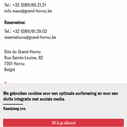
Tel.:
+32 (0)65/65.21.21
info.macs@grand-hornu.be
Reservaties:
Tel.:
+32 (0)65/61.39.02
reservations@grand-hornu.be
Site du Grand-Hornu
Rue Sainte-Louise, 82
7301 Hornu
België
Pers
Partners
We gebruiken cookies voor een optimale surfervaring en voor een
Duurzame ontwikkeling
vlotte integratie met sociale media.
Wettelijke kennisgeving
Raadpleeg ons.
Privacy- en cookiebeleid
OK ik ga akkoord