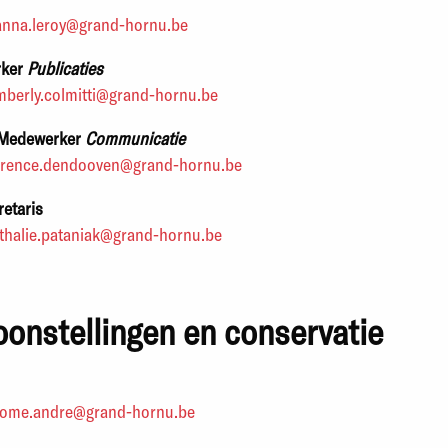
anna.leroy@grand-hornu.be
rker
Publicaties
mberly.colmitti@grand-hornu.be
Medewerker
Communicatie
orence.dendooven@grand-hornu.be
retaris
thalie.pataniak@grand-hornu.be
oonstellingen en conservatie
rome.andre@grand-hornu.be