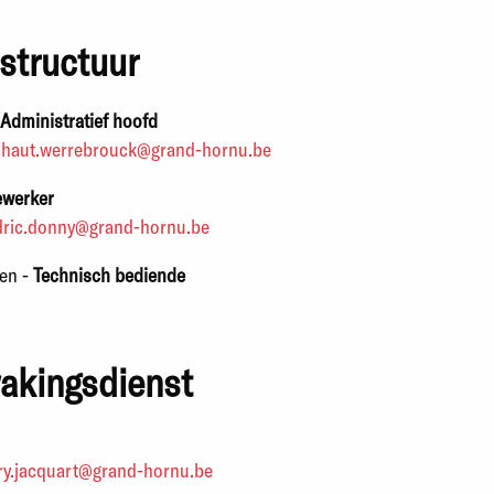
astructuur
Administratief hoofd
haut.werrebrouck@grand-hornu.be
ewerker
dric.donny@grand-hornu.be
ten
-
Technisch bediende
akingsdienst
ry.jacquart@grand-hornu.be