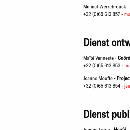
Mahaut Werrebrouck
-
+32 (0)65 613 857 -
ma
Dienst ont
Maïté Vanneste -
Coörd
+32 (0)65 613 853 -
ma
Jeanne Mouffe -
Proje
+32 (0)65 613 854 -
je
Dienst publ
Joanna Leroy -
Hoofd