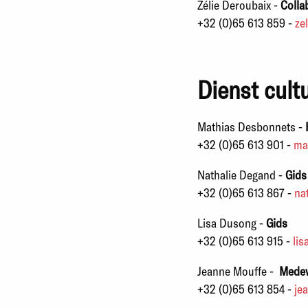
Zélie Deroubaix -
Colla
+32 (0)65 613 859 -
ze
Dienst cult
Mathias Desbonnets -
+32 (0)65 613 901 -
ma
Nathalie Degand -
Gids
+32 (0)65 613 867 -
na
Lisa Dusong
-
Gids
+32 (0)65 613 915 -
li
Jeanne Mouffe -
Mede
+32 (0)65 613 854 -
je