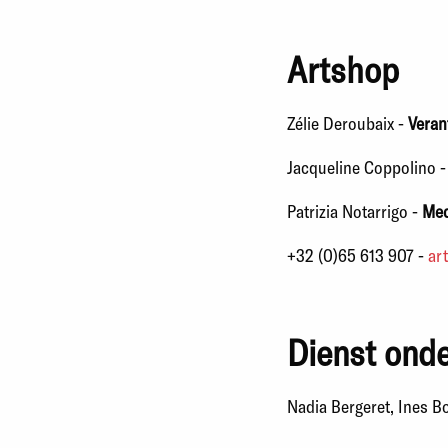
Artshop
Zélie Deroubaix -
Veran
Jacqueline Coppolino 
Patrizia Notarrigo
-
Med
+32 (0)65 613 907 -
ar
Dienst ond
Nadia Bergeret, Ines Bo