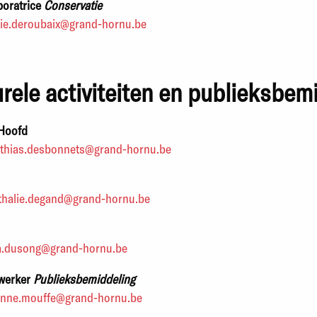
boratrice
Conservatie
lie.deroubaix@grand-hornu.be
urele activiteiten en publieksbem
Hoofd
thias.desbonnets@grand-hornu.be
thalie.degand@grand-hornu.be
sa.dusong@grand-hornu.be
werker
Publieksbemiddeling
anne.mouffe@grand-hornu.be