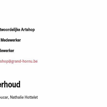
twoordelijke Artshop
-
Medewerker
ewerker
tshop@grand-hornu.be
erhoud
ucar, Nathalie Hottelet