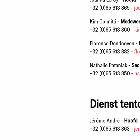
+32 (0)65 613 869 -
jo
Kim Colmitti
-
Medewe
+32 (0)65 613 860 -
ki
Florence Dendooven -
+32 (0)65 613 882 -
fl
Nathalie Pataniak
-
Sec
+32 (0)65 613 850
-
na
Dienst tent
Jérôme André -
Hoofd
+32 (0)65 613 863 -
je