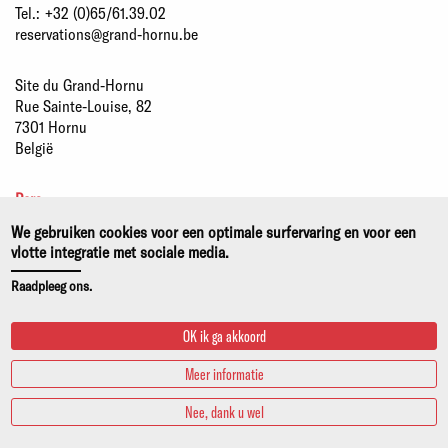
Tel.:
+32 (0)65/61.39.02
reservations@grand-hornu.be
Site du Grand-Hornu
Rue Sainte-Louise, 82
7301 Hornu
België
Pers
Partners
We gebruiken cookies voor een optimale surfervaring en voor een
Duurzame ontwikkeling
vlotte integratie met sociale media.
Wettelijke kennisgeving
Raadpleeg ons.
Privacy- en cookiebeleid
OK ik ga akkoord
Meer informatie
Nee, dank u wel