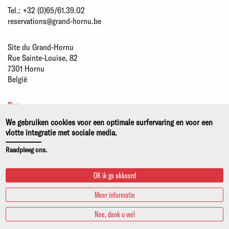
Tel.:
+32 (0)65/61.39.02
reservations@grand-hornu.be
Site du Grand-Hornu
Rue Sainte-Louise, 82
7301 Hornu
België
Pers
Partners
We gebruiken cookies voor een optimale surfervaring en voor een
Duurzame ontwikkeling
vlotte integratie met sociale media.
Wettelijke kennisgeving
Raadpleeg ons.
Privacy- en cookiebeleid
OK ik ga akkoord
Meer informatie
Nee, dank u wel