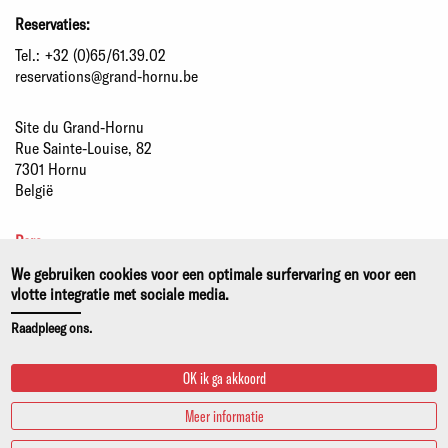
Reservaties:
Tel.:
+32 (0)65/61.39.02
reservations@grand-hornu.be
Site du Grand-Hornu
Rue Sainte-Louise, 82
7301 Hornu
België
Pers
Partners
We gebruiken cookies voor een optimale surfervaring en voor een
Duurzame ontwikkeling
vlotte integratie met sociale media.
Wettelijke kennisgeving
Raadpleeg ons.
Privacy- en cookiebeleid
OK ik ga akkoord
Meer informatie