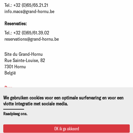
Tel.:
+32 (0)65/65.21.21
info.macs@grand-hornu.be
Reservaties:
Tel.:
+32 (0)65/61.39.02
reservations@grand-hornu.be
Site du Grand-Hornu
Rue Sainte-Louise, 82
7301 Hornu
België
Pers
Partners
We gebruiken cookies voor een optimale surfervaring en voor een
Duurzame ontwikkeling
vlotte integratie met sociale media.
Wettelijke kennisgeving
Raadpleeg ons.
Privacy- en cookiebeleid
OK ik ga akkoord