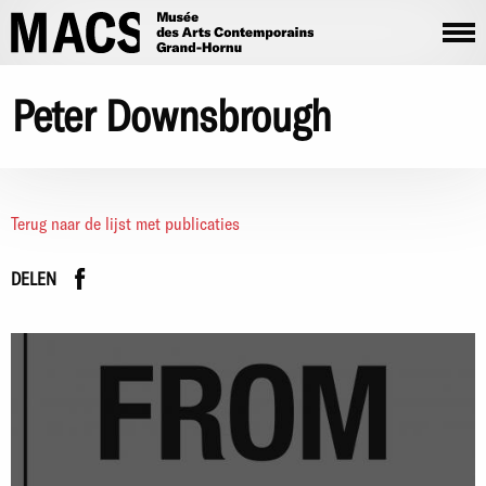
Overslaan en naar de inhoud gaan
Peter Downsbrough
Terug naar de lijst met publicaties
Facebook
instagram
DELEN