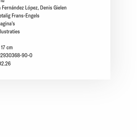
nu
a Fernández López
Denis Gielen
talig Frans-Engels
agina's
llustraties
 17 cm
-2930368-90-0
02.26