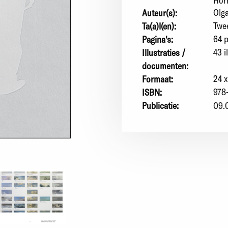
Hor
Olg
Auteur(s):
Twee
Ta(a)l(en):
64 p
Pagina's:
43 i
Illustraties /
documenten:
24 x
Formaat:
978
ISBN:
Publicatie:
09.