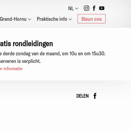
Social
NL
Grand-Hornu
Praktische info
Steun ons
networks
atis rondleidingen
e derde zondag van de maand, om 10u en om 15u30.
erveren is verplicht.
r informatie
Faceboo
instag
DELEN