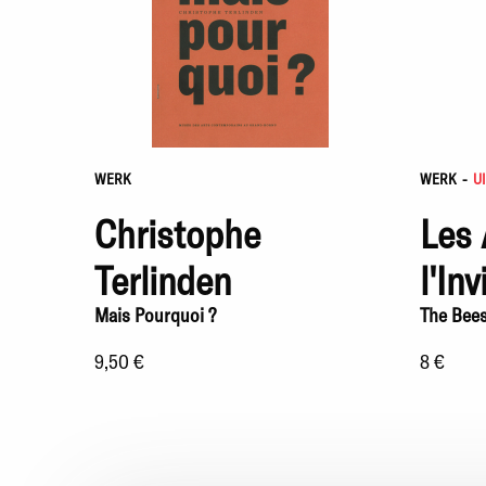
WERK
WERK
-
U
Christophe
Les 
Terlinden
l'Inv
Mais Pourquoi ?
The Bees 
9,50 €
8 €