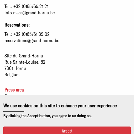
Tel.:
+32 (0)65/65.21.21
info.macs@grand-hornu.be
Reservations:
Tel.:
+32 (0)65/61.39.02
reservations@grand-hornu.be
Site du Grand-Hornu
Rue Sainte-Louise, 82
7301 Hornu
Belgium
Press area
Partners
Sustainable development
We use cookies on this site to enhance your user experience
Statutory information
By clicking the Accept button, you agree to us doing so.
Privacy policy and use of cookies
Accept