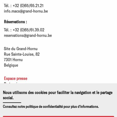
Tél. :
+32 (0)65/65.21.21
info.macs@grand-hornu.be
Réservations :
Tél. :
+32 (0)65/61.39.02
reservations@grand-hornu.be
Site du Grand-Hornu
Rue Sainte-Louise, 82
7301 Hornu
Belgique
Espace presse
Partenaires
Développement durable
Nous utilisons des cookies pour faciliter la navigation et le partage
Offres d'emploi
social.
Notices légales
Consultez notre politique de confidentialité pour plus d'informations.
Politiques de confidentialité et d'usage de cookies