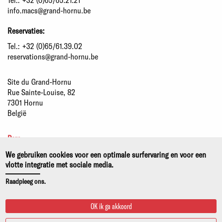
info.macs@grand-hornu.be
Reservaties:
Tel.:
+32 (0)65/61.39.02
reservations@grand-hornu.be
Site du Grand-Hornu
Rue Sainte-Louise, 82
7301 Hornu
België
Pers
Partners
We gebruiken cookies voor een optimale surfervaring en voor een
Duurzame ontwikkeling
vlotte integratie met sociale media.
Wettelijke kennisgeving
Raadpleeg ons.
Privacy- en cookiebeleid
OK ik ga akkoord