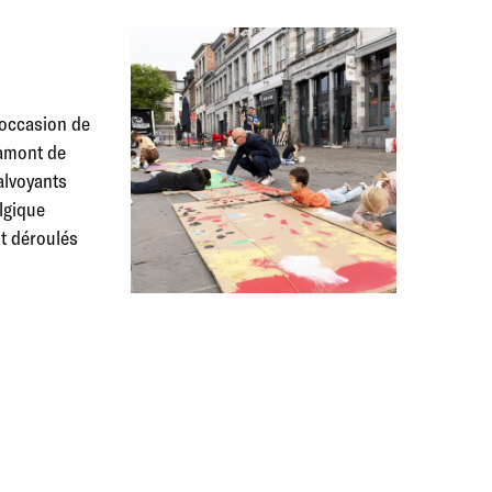
’occasion de
 amont de
alvoyants
lgique
nt déroulés