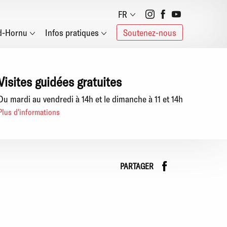
Social
FR
d-Hornu
Infos pratiques
Soutenez-nous
networks
Visites guidées gratuites
Du mardi au vendredi à 14h et le dimanche à 11 et 14h
Plus d'informations
Faceboo
instag
PARTAGER