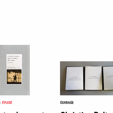
-
ÉPUISÉ
OUVRAGE