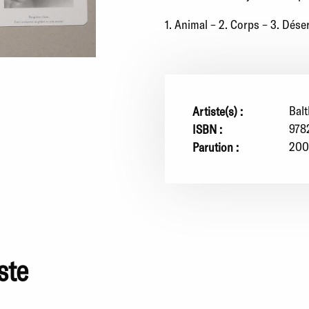
1. Animal – 2. Corps – 3. Désert
Bal
Artiste(s) :
978
ISBN :
200
Parution :
ste