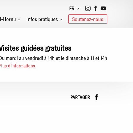
Social
FR
d-Hornu
Infos pratiques
Soutenez-nous
networks
Visites guidées gratuites
Du mardi au vendredi à 14h et le dimanche à 11 et 14h
Plus d'informations
Faceboo
instag
PARTAGER