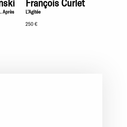
nski
François Curlet
. Après
L’Agitée
250 €