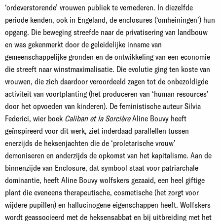
‘ordeverstorende’ vrouwen publiek te vernederen. In diezelfde
periode kenden, ook in Engeland, de enclosures (‘omheiningen’) hun
opgang. Die beweging streefde naar de privatisering van landbouw
en was gekenmerkt door de geleidelijke inname van
gemeenschappelijke gronden en de ontwikkeling van een economie
die streeft naar winstmaximalisatie. Die evolutie ging ten koste van
vrouwen, die zich daardoor veroordeeld zagen tot de onbezoldigde
activiteit van voortplanting (het produceren van ‘human resources’
door het opvoeden van kinderen). De feministische auteur Silvia
Federici, wier boek
Caliban et la Sorcière
Aline Bouvy heeft
geïnspireerd voor dit werk, ziet inderdaad parallellen tussen
enerzijds de heksenjachten die de ‘proletarische vrouw’
demoniseren en anderzijds de opkomst van het kapitalisme. Aan de
binnenzijde van Enclosure, dat symbool staat voor patriarchale
dominantie, heeft Aline Bouvy wolfskers gezaaid, een heel giftige
plant die eveneens therapeutische, cosmetische (het zorgt voor
wijdere pupillen) en hallucinogene eigenschappen heeft. Wolfskers
wordt geassocieerd met de heksensabbat en bij uitbreiding met het