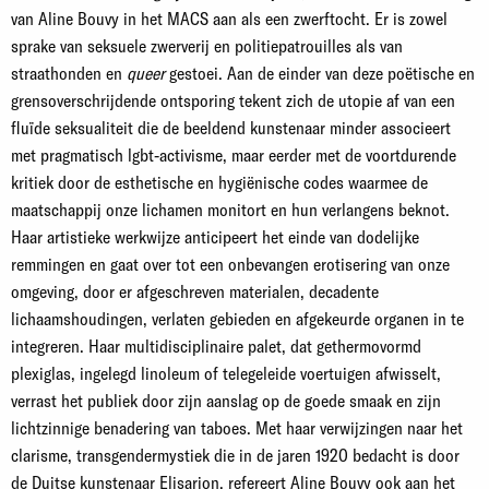
van Aline Bouvy in het MACS aan als een zwerftocht. Er is zowel
sprake van seksuele zwerverij en politiepatrouilles als van
straathonden en
queer
gestoei. Aan de einder van deze poëtische en
grensoverschrijdende ontsporing tekent zich de utopie af van een
fluïde seksualiteit die de beeldend kunstenaar minder associeert
met pragmatisch lgbt-activisme, maar eerder met de voortdurende
kritiek door de esthetische en hygiënische codes waarmee de
maatschappij onze lichamen monitort en hun verlangens beknot.
Haar artistieke werkwijze anticipeert het einde van dodelijke
remmingen en gaat over tot een onbevangen erotisering van onze
omgeving, door er afgeschreven materialen, decadente
lichaamshoudingen, verlaten gebieden en afgekeurde organen in te
integreren. Haar multidisciplinaire palet, dat gethermovormd
plexiglas, ingelegd linoleum of telegeleide voertuigen afwisselt,
verrast het publiek door zijn aanslag op de goede smaak en zijn
lichtzinnige benadering van taboes. Met haar verwijzingen naar het
clarisme, transgendermystiek die in de jaren 1920 bedacht is door
de Duitse kunstenaar Elisarion, refereert Aline Bouvy ook aan het