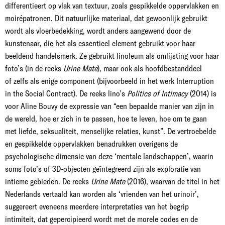
differentieert op vlak van textuur, zoals gespikkelde oppervlakken en
moirépatronen. Dit natuurlijke materiaal, dat gewoonlijk gebruikt
wordt als vloerbedekking, wordt anders aangewend door de
kunstenaar, die het als essentieel element gebruikt voor haar
beeldend handelsmerk. Ze gebruikt linoleum als omlijsting voor haar
foto’s (in de reeks
Urine Mate
), maar ook als hoofdbestanddeel
of zelfs als enige component (bijvoorbeeld in het werk Interruption
in the Social Contract). De reeks lino’s
Politics of Intimacy
(2014) is
voor Aline Bouvy de expressie van “een bepaalde manier van zijn in
de wereld, hoe er zich in te passen, hoe te leven, hoe om te gaan
met liefde, seksualiteit, menselijke relaties, kunst”. De vertroebelde
en gespikkelde oppervlakken benadrukken overigens de
psychologische dimensie van deze ‘mentale landschappen’, waarin
soms foto’s of 3D-objecten geïntegreerd zijn als exploratie van
intieme gebieden. De reeks
Urine Mate
(2016), waarvan de titel in het
Nederlands vertaald kan worden als ‘vrienden van het urinoir’,
suggereert eveneens meerdere interpretaties van het begrip
intimiteit, dat gepercipieerd wordt met de morele codes en de