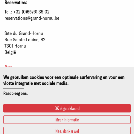
Reservaties:
Tel.:
+32 (0)65/61.39.02
reservations@grand-hornu.be
Site du Grand-Hornu
Rue Sainte-Louise, 82
7301 Hornu
België
Pers
Partners
We gebruiken cookies voor een optimale surfervaring en voor een
Duurzame ontwikkeling
vlotte integratie met sociale media.
Wettelijke kennisgeving
Raadpleeg ons.
Privacy- en cookiebeleid
OK ik ga akkoord
Meer informatie
Nee, dank u wel