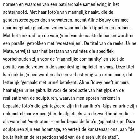
normen en waarden van een patriarchale samenleving in het
achterhoofd. Met haar foto’s van mannelijk naakt, die de
genderstereotypes doen verwateren, neemt Aline Bouvy ons mee
naar marginale plaatsen: zones waar men kan tippelen en cruisen.
Met het ‘onkruid’ op de voorgrond van de naakte lichamen wordt er
een parallel getrokken met ‘woestenijen’. De titel van de reeks, Urine
Mate, verwijst naar het bestaan van ruimtes die specifiek
voorbehouden zijn voor de ‘mannelijke community’ en stelt de
positie van de vrouw in de samenleving impliciet in vraag. Deze titel
kan ook begrepen worden als een verbastering van urine made, dat
letterlijk ‘gemaakt met urine’ betekent. Aline Bouvy heeft immers
haar eigen urine gebruikt voor de productie van het gips en de
realisatie van de sculpturen, waarvan men sporen herkent in
bepaalde foto’s die geïntegreerd zijn in haar lino’s. Gips en urine zijn
ook met elkaar vermengd in de afgietsels van de zwerfhonden die –
als ware het ‘voetnoten’ – onder bepaalde lino’s geplaatst zijn. Deze
sculpturen zijn een hommage, zo vertelt de kunstenaar ons, aan “de
brutaliteit en de respectloosheid van de dieren uit de stad”.