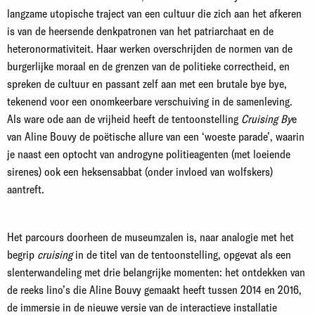
langzame utopische traject van een cultuur die zich aan het afkeren
is van de heersende denkpatronen van het patriarchaat en de
heteronormativiteit. Haar werken overschrijden de normen van de
burgerlijke moraal en de grenzen van de politieke correctheid, en
spreken de cultuur en passant zelf aan met een brutale bye bye,
tekenend voor een onomkeerbare verschuiving in de samenleving.
Als ware ode aan de vrijheid heeft de tentoonstelling
Cruising By
e
van Aline Bouvy de poëtische allure van een ‘woeste parade’, waarin
je naast een optocht van androgyne politieagenten (met loeiende
sirenes) ook een heksensabbat (onder invloed van wolfskers)
aantreft.
Het parcours doorheen de museumzalen is, naar analogie met het
begrip
cruising
in de titel van de tentoonstelling, opgevat als een
slenterwandeling met drie belangrijke momenten: het ontdekken van
de reeks lino’s die Aline Bouvy gemaakt heeft tussen 2014 en 2016,
de immersie in de nieuwe versie van de interactieve installatie