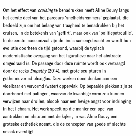
Om het effect van
cruising
te benadrukken heeft Aline Bouvy langs
het eerste deel van het parcours ‘snelheidsremmers’ geplaatst, die
bedoeld zijn om het belang van traagheid te benadrukken bij het
cruisen, in de betekenis van ‘geflirt’, maar ook van ‘politiepatrouille’.
In de eerste museumzaal zijn de lino’s samengebracht en wordt hun
evolutie doorheen de tijd getoond, waarbij de typisch
modernistische overgang van het figuratieve naar het abstracte
omgedraaid is. De passage door deze ruimte wordt ook vertraagd
door de reeks
Empathy
(2014), met grote sculpturen in
gethermovormd plexiglas. Deze werken doen denken aan een
vloeibaar en vervormd (water) oppervlak. Op bepaalde plekken zijn ze
doorboord met palingen, waarvan de kwabbige vorm zou kunnen
verwijzen naar drollen, alsook naar een hevige angst voor indringing
in het lichaam. Het werk speelt op die manier een spel van
aantrekken en afstoten met de kijker, in wat Aline Bouvy een
groteske esthetiek noemt, die de concepten van goede of slechte
smaak overstijgt.