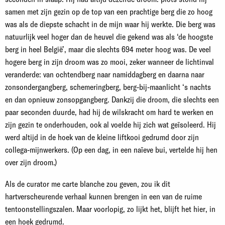
samen met zijn gezin op de top van een prachtige berg die zo hoog
was als de diepste schacht in de mijn waar hij werkte. Die berg was
natuurlijk veel hoger dan de heuvel die gekend was als ‘de hoogste
berg in heel België’, maar die slechts 694 meter hoog was. De veel
hogere berg in zijn droom was zo mooi, zeker wanneer de lichtinval
veranderde: van ochtendberg naar namiddagberg en daarna naar
zonsondergangberg, schemeringberg, berg-bij-maanlicht ‘s nachts
en dan opnieuw zonsopgangberg. Dankzij die droom, die slechts een
paar seconden duurde, had hij de wilskracht om hard te werken en
zijn gezin te onderhouden, ook al voelde hij zich wat geïsoleerd. Hij
werd altijd in de hoek van de kleine liftkooi gedrumd door zijn
collega-mijnwerkers. (Op een dag, in een naïeve bui, vertelde hij hen
over zijn droom.)
Als de curator me carte blanche zou geven, zou ik dit
hartverscheurende verhaal kunnen brengen in een van de ruime
tentoonstellingszalen. Maar voorlopig, zo lijkt het, blijft het hier, in
een hoek gedrumd.