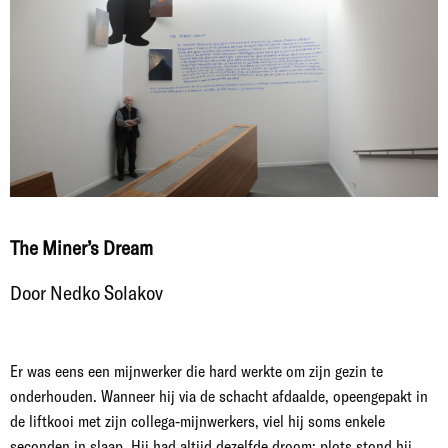
The Miner’s Dream
Door Nedko Solakov
Er was eens een mijnwerker die hard werkte om zijn gezin te
onderhouden. Wanneer hij via de schacht afdaalde, opeengepakt in
de liftkooi met zijn collega-mijnwerkers, viel hij soms enkele
seconden in slaap. Hij had altijd dezelfde droom: plots stond hij