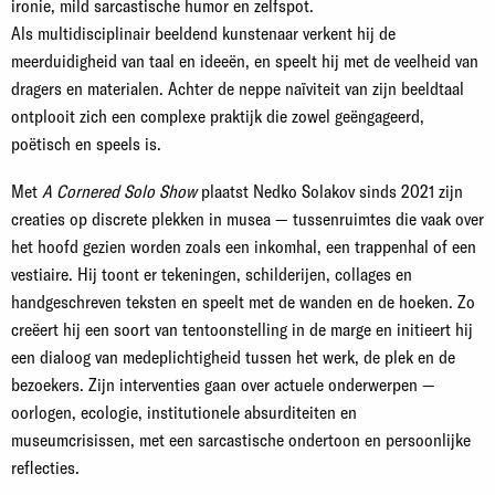
ironie, mild sarcastische humor en zelfspot.
Als multidisciplinair beeldend kunstenaar verkent hij de
meerduidigheid van taal en ideeën, en speelt hij met de veelheid van
dragers en materialen. Achter de neppe naïviteit van zijn beeldtaal
ontplooit zich een complexe praktijk die zowel geëngageerd,
poëtisch en speels is.
Met
A Cornered Solo Show
plaatst Nedko Solakov sinds 2021 zijn
creaties op discrete plekken in musea — tussenruimtes die vaak over
het hoofd gezien worden zoals een inkomhal, een trappenhal of een
vestiaire. Hij toont er tekeningen, schilderijen, collages en
handgeschreven teksten en speelt met de wanden en de hoeken. Zo
creëert hij een soort van tentoonstelling in de marge en initieert hij
een dialoog van medeplichtigheid tussen het werk, de plek en de
bezoekers. Zijn interventies gaan over actuele onderwerpen —
oorlogen, ecologie, institutionele absurditeiten en
museumcrisissen, met een sarcastische ondertoon en persoonlijke
reflecties.