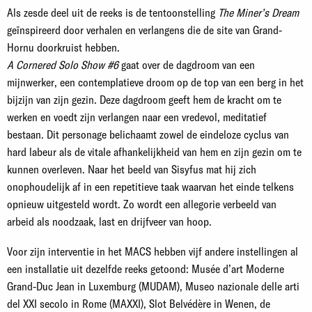
Als zesde deel uit de reeks is de tentoonstelling
The Miner’s Dream
geïnspireerd door verhalen en verlangens die de site van Grand-
Hornu doorkruist hebben.
A Cornered Solo Show #6
gaat over de dagdroom van een
mijnwerker, een contemplatieve droom op de top van een berg in het
bijzijn van zijn gezin. Deze dagdroom geeft hem de kracht om te
werken en voedt zijn verlangen naar een vredevol, meditatief
bestaan. Dit personage belichaamt zowel de eindeloze cyclus van
hard labeur als de vitale afhankelijkheid van hem en zijn gezin om te
kunnen overleven. Naar het beeld van Sisyfus mat hij zich
onophoudelijk af in een repetitieve taak waarvan het einde telkens
opnieuw uitgesteld wordt. Zo wordt een allegorie verbeeld van
arbeid als noodzaak, last en drijfveer van hoop.
Voor zijn interventie in het MACS hebben vijf andere instellingen al
een installatie uit dezelfde reeks getoond: Musée d’art Moderne
Grand-Duc Jean in Luxemburg (MUDAM), Museo nazionale delle arti
del XXI secolo in Rome (MAXXI), Slot Belvédère in Wenen, de