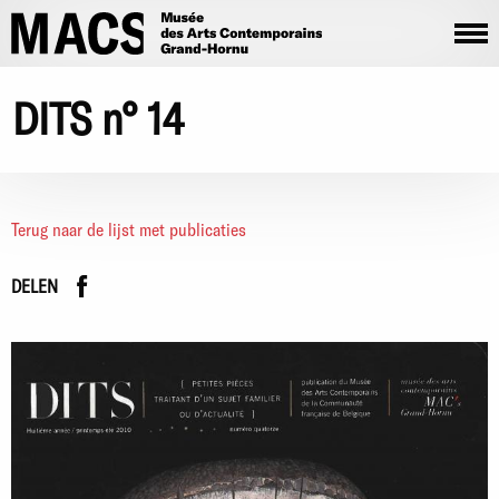
Overslaan en naar de inhoud gaan
DITS n° 14
Terug naar de lijst met publicaties
Facebook
instagram
DELEN