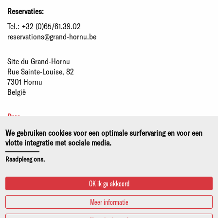
Reservaties:
Tel.:
+32 (0)65/61.39.02
reservations@grand-hornu.be
Site du Grand-Hornu
Rue Sainte-Louise, 82
7301 Hornu
België
Pers
Partners
We gebruiken cookies voor een optimale surfervaring en voor een
Duurzame ontwikkeling
vlotte integratie met sociale media.
Wettelijke kennisgeving
Raadpleeg ons.
Privacy- en cookiebeleid
OK ik ga akkoord
Meer informatie