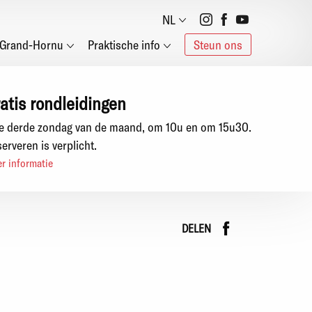
Social
NL
Grand-Hornu
Praktische info
Steun ons
networks
atis rondleidingen
e derde zondag van de maand, om 10u en om 15u30.
erveren is verplicht.
r informatie
Faceboo
instag
DELEN