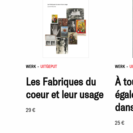
WERK
-
UITGEPUT
WERK
-
U
Les Fabriques du
À to
coeur et leur usage
égal
dans
29 €
25 €