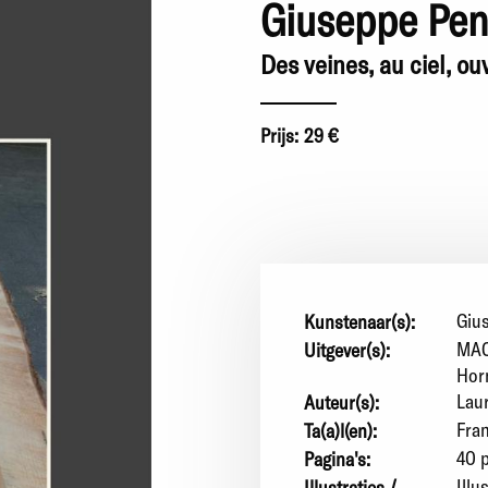
Giuseppe Pe
Des veines, au ciel, ou
Prijs:
29 €
Giu
Kunstenaar(s):
MAC
Uitgever(s):
Hor
Lau
Auteur(s):
Fra
Ta(a)l(en):
40 p
Pagina's:
Illu
Illustraties /