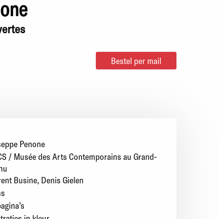
none
vertes
Bestel per mail
seppe Penone
S / Musée des Arts Contemporains au Grand-
nu
rent Busine
Denis Gielen
ns
agina’s
straties in kleur