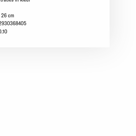
x 26 cm
2930368405
0.10