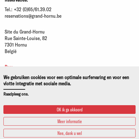
Tel.:
+32 (0)65/61.39.02
reservations@grand-hornu.be
Site du Grand-Hornu
Rue Sainte-Louise, 82
7301 Hornu
België
Pers
Partners
We gebruiken cookies voor een optimale surfervaring en voor een
Duurzame ontwikkeling
vlotte integratie met sociale media.
Wettelijke kennisgeving
Raadpleeg ons.
Privacy- en cookiebeleid
OK ik ga akkoord
Meer informatie
Nee, dank u wel