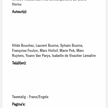
Hornu
Auteur(s):
Hilde Bouchez
Laurent Busine
Sylvain Busine
Françoise Foulon
Marc Holtof
Marie Pok
Marc
Ruyters
Yoann Van Parys
Isabelle de Visscher Lemaître
Ta(a)l(en):
Tweetalig - Frans/Engels
Pagina's: